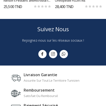
Nelson's Pediatric antimicrobial therapy
Orthopédie PÉDIATRIE
25,500 TND
28,400 TND
Suivez Nous
Rejoignez-nous sur les réseaux sociaux !
Livraison Garantie
Assurée Sur Tout Le Territoire Tunisien
Remboursement
Satisfait Ou Remboursé
Paiement Sécurisé