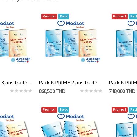
Promo !
Pack
Promo !
Pac
Au Panier
Ajouter Au Panier
Ajout
Pack K PRIME 3 ans traitée et vérifiées "...
Pack K PRIME 2 ans traitées et vérifiées "...
868,500 TND
748,000 TND
Promo !
Pack
Promo !
Pac