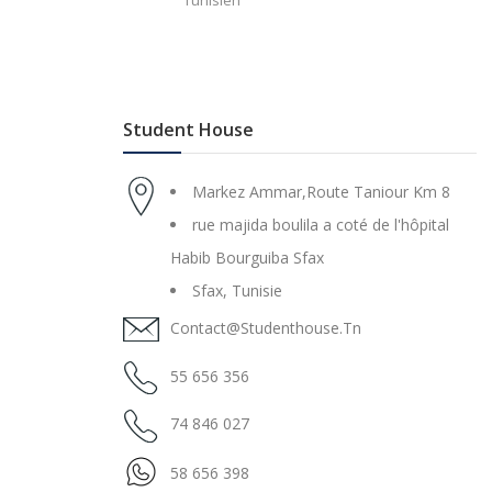
Tunisien
Student House
Markez Ammar,Route Taniour Km 8
rue majida boulila a coté de l'hôpital
Habib Bourguiba Sfax
Sfax, Tunisie
Contact@studenthouse.tn
55 656 356
74 846 027
58 656 398