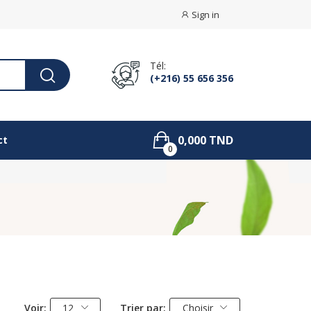
Sign in
Tél:
(+216) 55 656 356
0,000 TND
ct
0
Voir:
12
Trier par:
Choisir