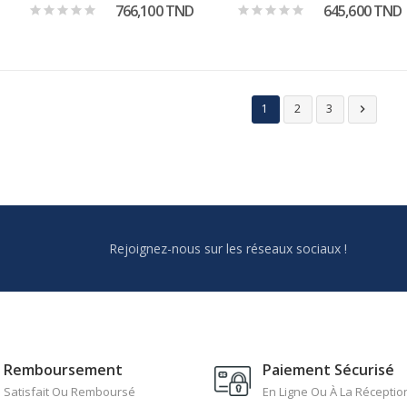
766,100 TND
645,600 TND
1
2
3

Rejoignez-nous sur les réseaux sociaux !
Remboursement
Paiement Sécurisé
Satisfait Ou Remboursé
En Ligne Ou À La Réceptio