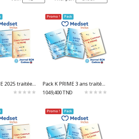
k
Promo !
Pack
er Au Panier
Ajouter Au Panier
Pack K PRIME 2025 traitées et vérifiées "...
Pack K PRIME 3 ans traitée et vérifiées "...
1 049,400 TND
k
Promo !
Pack