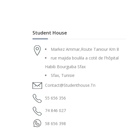
Student House
Markez Ammar,Route Taniour Km 8
rue majida boulila a coté de l'hôpital
Habib Bourguiba Sfax
Sfax, Tunisie
Contact@studenthouse.tn
55 656 356
74 846 027
58 656 398