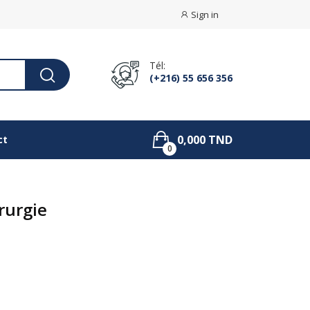
Sign in
Tél:
(+216) 55 656 356
0,000 TND
ct
0
rurgie