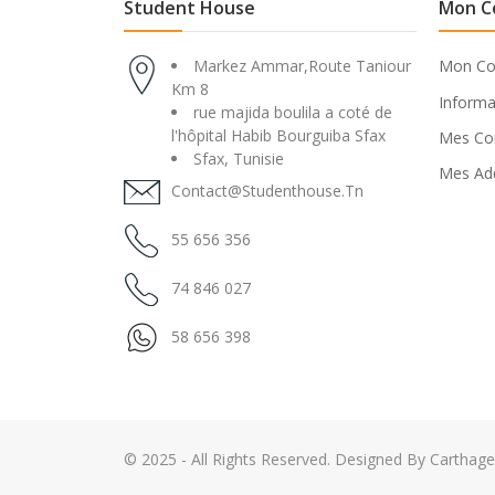
Student House
Mon C
Markez Ammar,Route Taniour
Mon C
Km 8
Informa
rue majida boulila a coté de
l'hôpital Habib Bourguiba Sfax
Mes C
Sfax, Tunisie
Mes Ad
Contact@studenthouse.tn
55 656 356
74 846 027
58 656 398
© 2025 - All Rights Reserved. Designed By Carthag