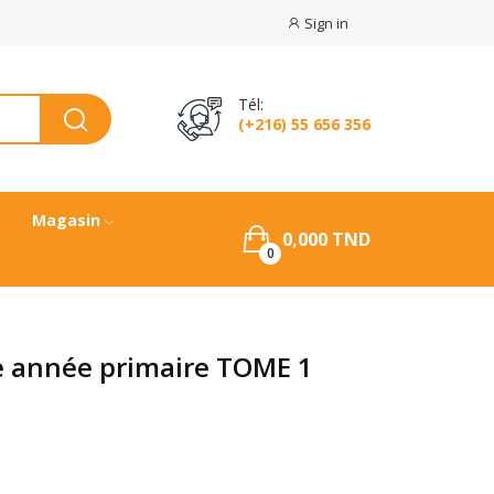
Sign in
Tél:
(+216) 55 656 356
Magasin
0,000 TND
0
me année primaire TOME 1